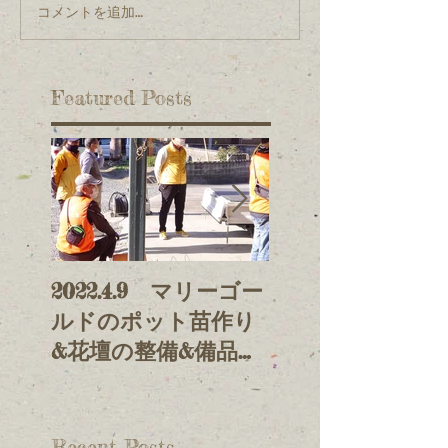
コメントを追加…
Featured Posts
2022.4.9 マリーゴー
2021.11.3 鯉の
ルドのポット苗作り
げ&放流
&花壇の整備&備品整
理
Recent Posts