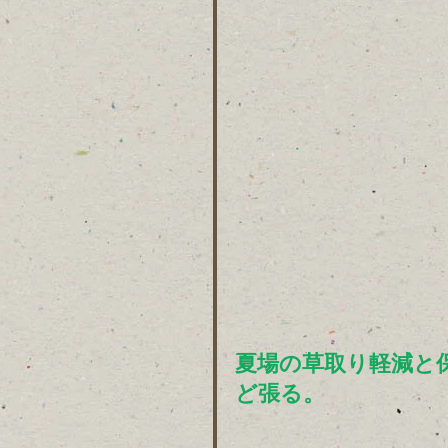
夏場の草取り軽減と
ど張る。