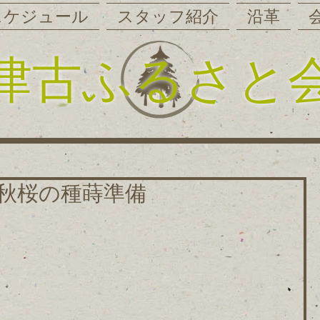
スケジュール
スタッフ紹介
沿革
津古ふるさと
会 秋桜の種蒔準備