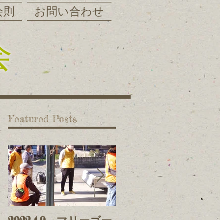
会則
お問い合わせ
会
Featured Posts