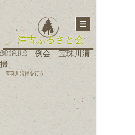
津古ふるさと会
2018.9.2 例会 宝珠川清
掃
宝珠川清掃を行う