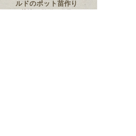
ルドのポット苗作り
げ&放流
&花壇の整備&備品整
理
Recent Posts
2026.7.12 花壇の整備&
河川内草刈り
2026.7.1 夏越大祓い 茅の
輪