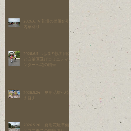
2026.6.14 花壇の整備&河川
内草刈り
2026.6.5 地域の協力団体
と自治区及びコミニティセ
ンターへ花の贈呈
2026.5.24 夏用花壇へ植
え替え
2026.5.20 夏用花壇準備
とコスモスの中段切り