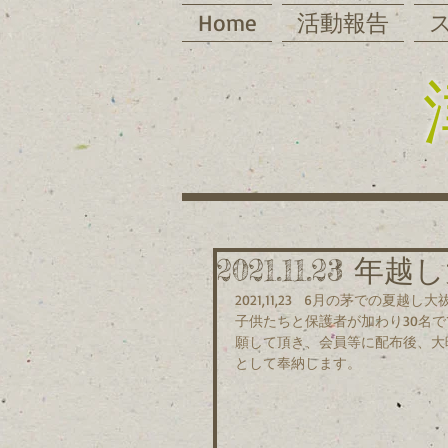
Home
活動報告
2021.11.23 
2021,11,23   6月の茅で
子供たちと保護者が加わり30名で
願して頂き、会員等に配布後、大
として奉納します。