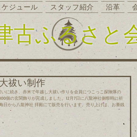
スケジュール
スタッフ紹介
沿革
津古ふるさと
年越し大祓い制作
の夏越し大祓いに続き、赤米で年越し大祓い作りを会員につこっこ探険隊の
100個の玄関飾りが完成しました。12月7日に八龍神社例祭時に祈
晦日から八龍神社 拝殿にて販売を行います。売り上げは、お賽銭