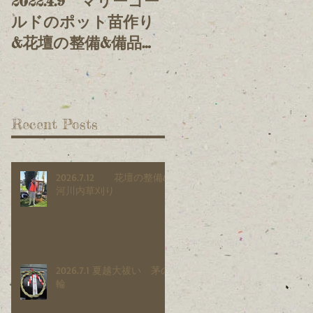
2022.4.9 マリーゴー
2021.11.3 鯉の堤上
ルドのポット苗作り
げ&放流
&花壇の整備&備品整
理
Recent Posts
2026.7.12 花壇の整備&
河川内草刈り
2026.7.1 夏越大祓い 茅の
輪