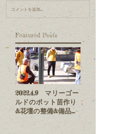
コメントを追加…
Featured Posts
2022.4.9 マリーゴー
2021.11.3 鯉の
ルドのポット苗作り
げ&放流
&花壇の整備&備品整
理