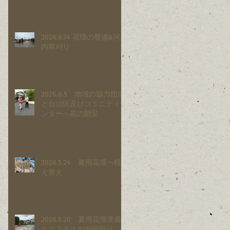
2026.6.14 花壇の整備&河川
内草刈り
2026.6.5 地域の協力団体
と自治区及びコミニティセ
ンターへ花の贈呈
2026.5.24 夏用花壇へ植
え替え
2026.5.20 夏用花壇準備
とコスモスの中段切り