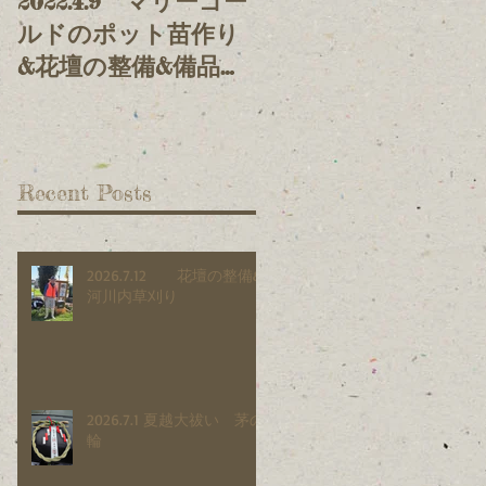
2022.4.9 マリーゴー
2021.11.3 鯉の堤上
ルドのポット苗作り
げ&放流
&花壇の整備&備品整
理
Recent Posts
2026.7.12 花壇の整備&
河川内草刈り
2026.7.1 夏越大祓い 茅の
輪