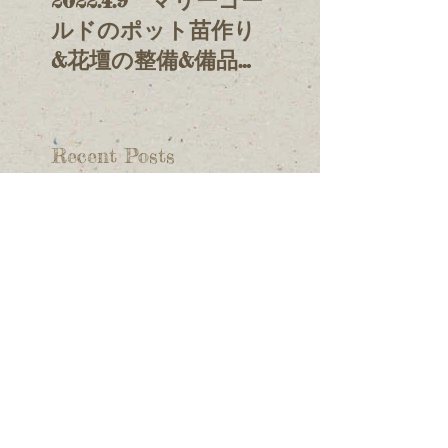
ルドのポット苗作り
げ&放流
&花壇の整備&備品整
理
Recent Posts
2026.7.12 花壇の整備&
河川内草刈り
2026.7.1 夏越大祓い 茅の
輪