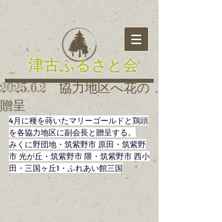
津古ふるさと会
2025.6.2 協力地区へ花の
贈呈
4月に種を蒔いたマリーゴールドと鶏頭
を各協力地区に副会長と贈呈する。
みくに野団地
・
筑紫野市 原田・筑紫野
市 光が丘・筑紫野市 隈・
筑紫野市 西小
田・三国ヶ丘1
・ふれあい館三国