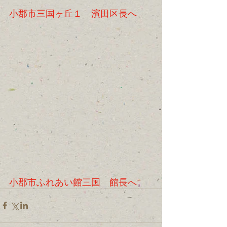
小郡市三国ヶ丘１　濱田区長へ
小郡市ふれあい館三国　館長へ