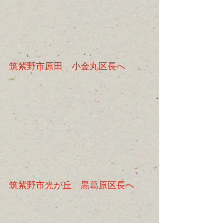
筑紫野市原田　小金丸区長へ
筑紫野市光が丘　黒葛原区長へ