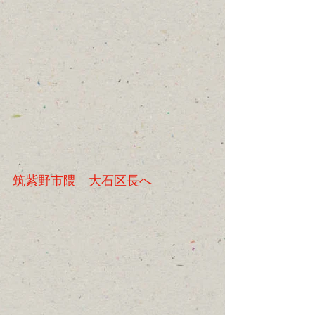
筑紫野市隈　大石区長へ