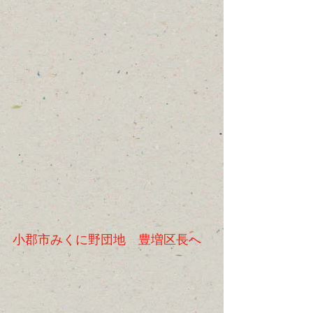
小郡市みくに野団地　豊増区長へ