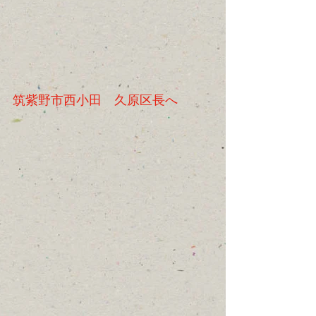
筑紫野市西小田　久原区長へ