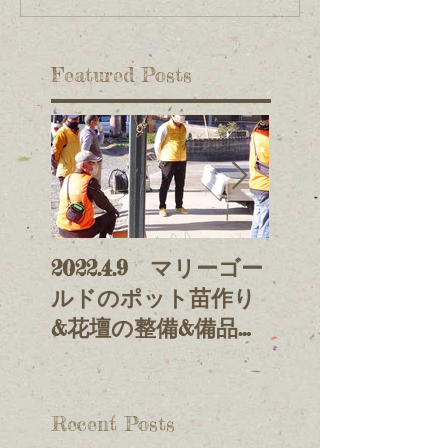
Featured Posts
2022.4.9 マリーゴー
2021.11.3 鯉の
ルドのポット苗作り
げ&放流
&花壇の整備&備品整
理
Recent Posts