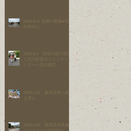
2026.6.14 花壇の整備&河川
内草刈り
2026.6.5 地域の協力団体
と自治区及びコミニティセ
ンターへ花の贈呈
2026.5.24 夏用花壇へ植
え替え
2026.5.20 夏用花壇準備
とコスモスの中段切り