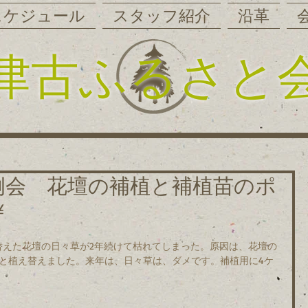
スケジュール
スタッフ紹介
沿革
津古ふるさと
 6-Ⅱ例会 花壇の補植と補植苗のポ
￥
替えた花壇の日々草が2年続けて枯れてしまった。原因は、花壇の
ﾙﾄﾞと植え替えました。来年は、日々草は、ダメです。補植用に4ケ