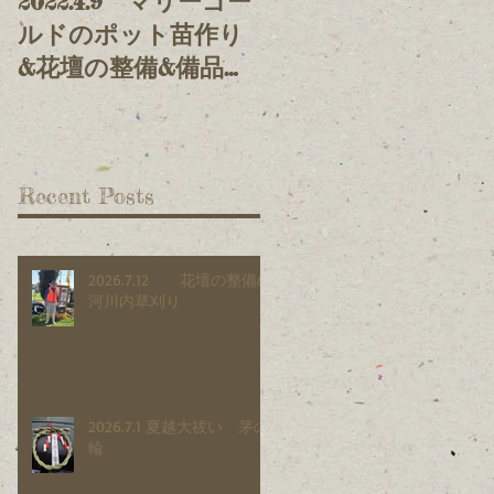
2022.4.9 マリーゴー
2021.11.3 鯉の堤上
ルドのポット苗作り
げ&放流
&花壇の整備&備品整
理
Recent Posts
2026.7.12 花壇の整備&
河川内草刈り
2026.7.1 夏越大祓い 茅の
輪