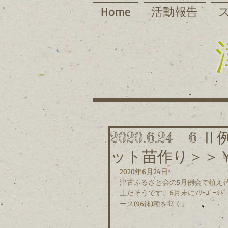
Home
活動報告
2020.6.24
ット苗作り＞＞
2020年6月24日
津古ふるさと会の5月例会で植え
土だそうです。6月末にﾏﾘｰｺﾞｰ
ース(96鉢)種を蒔く。